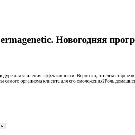
Dermagenetic. Новогодняя прог
дуре для усиления эффективности. Верно ли, что чем старше к
рсы самого организма клиента для его омоложения?Роль домашн
ть