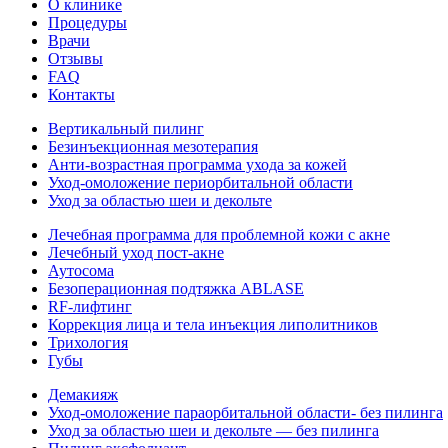
О клинике
Процедуры
Врачи
Отзывы
FAQ
Контакты
Вертикальный пилинг
Безинъекционная мезотерапия
Анти-возрастная программа ухода за кожей
Уход-омоложение периорбитальной области
Уход за областью шеи и декольте
Лечебная программа для проблемной кожи с акне
Лечебный уход пост-акне
Аутосома
Безоперационная подтяжка ABLASE
RF-лифтинг
Коррекция лица и тела инъекция липолитников
Трихология
Губы
Демакияж
Уход-омоложение параорбитальной области- без пилинга
Уход за областью шеи и декольте — без пилинга