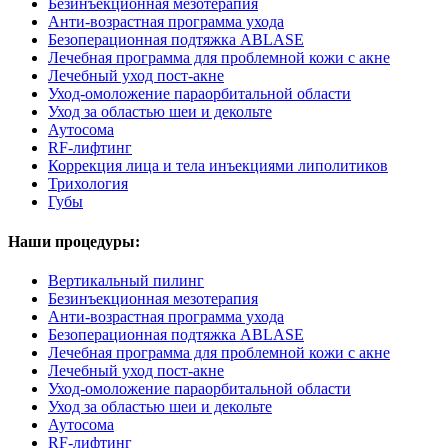
Безинъекционная мезотерапия
Анти-возрастная программа ухода
Безоперационная подтяжка ABLASE
Лечебная программа для проблемной кожи с акне
Лечебный уход пост-акне
Уход-омоложение параорбитальной области
Уход за областью шеи и декольте
Аутосома
RF-лифтинг
Коррекция лица и тела инъекциями липолитиков
Трихология
Губы
Наши процедуры:
Вертикальный пилинг
Безинъекционная мезотерапия
Анти-возрастная программа ухода
Безоперационная подтяжка ABLASE
Лечебная программа для проблемной кожи с акне
Лечебный уход пост-акне
Уход-омоложение параорбитальной области
Уход за областью шеи и декольте
Аутосома
RF-лифтинг