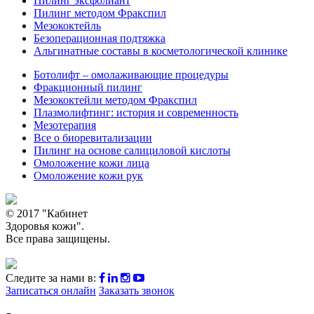
Пилинг эксфолиант
Пилинг методом Фракспил
Мезококтейль
Безоперационная подтяжка
Альгинатные составы в косметологической клинике
Ботолифт – омолаживающие процедуры
Фракционный пилинг
Мезококтейли методом Фракспил
Плазмолифтинг: история и современность
Мезотерапия
Все о биоревитализации
Пилинг на основе салициловой кислоты
Омоложение кожи лица
Омоложение кожи рук
© 2017 "Кабинет
Здоровья кожи".
Все права защищены.
Следите за нами в:
Записаться онлайн
Заказать звонок