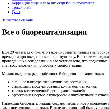
Коррекция лица и тела инъекциями липолитиков
Трихология
Губы
Записаться онлайн
Все о биоревитализации
Еще 20 лет назад о том, что такое биоревитализация гиалуроно
препарата при введении в конкретную зону. В основе методик
проведенных исследований было установлено, что подкожные 
счет восстановления природных свойств ткани.
Можно выделить ряд особенностей биоревитализации кожи:
внешнее и внутреннее улучшение состояния;
стимуляция продуцирования коллагена и эластина;
толчок к естественной регенерации тканей;
эффективная борьба с куперозом и пигментными пятнами
Инъекции биоревитализации создают избыточное накопление ги
заметное омоложение кожи. В ходе исследований было установл