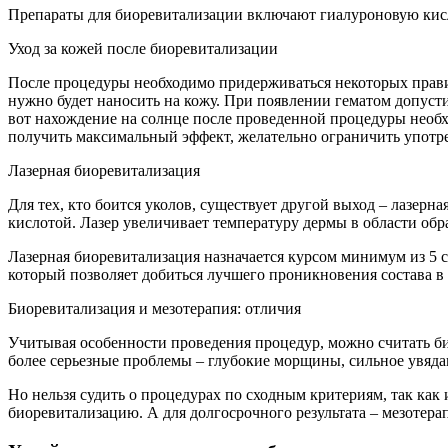
Препараты для биоревитализации включают гиалуроновую кисло
Уход за кожей после биоревитализации
После процедуры необходимо придерживаться некоторых правил,
нужно будет наносить на кожу. При появлении гематом допуст
вот нахождение на солнце после проведенной процедуры необхо
получить максимальный эффект, желательно ограничить употре
Лазерная биоревитализация
Для тех, кто боится уколов, существует другой выход – лазер
кислотой. Лазер увеличивает температуру дермы в области обр
Лазерная биоревитализация назначается курсом минимум из 5 с
который позволяет добиться лучшего проникновения состава 
Биоревитализация и мезотерапия: отличия
Учитывая особенности проведения процедур, можно считать 
более серьезные проблемы – глубокие морщины, сильное увядан
Но нельзя судить о процедурах по сходным критериям, так как
биоревитализацию. А для долгосрочного результата – мезотера