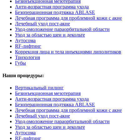
Безинъекционная мезотерапия
Анти-возрастная программа ухода
Безоперационная подтяжка ABLASE
Лечебная программа для проблемной кожи с акне
Лечебный уход пост-акне
Уход-омоложение параорбитальной области
Уход за областью шеи и декольте
Аутосома
RF-лифтинг
Коррекция лица и тела инъекциями липолитиков
Трихология
Губы
Наши процедуры:
Вертикальный пилинг
Безинъекционная мезотерапия
Анти-возрастная программа ухода
Безоперационная подтяжка ABLASE
Лечебная программа для проблемной кожи с акне
Лечебный уход пост-акне
Уход-омоложение параорбитальной области
Уход за областью шеи и декольте
Аутосома
RF-лифтинг