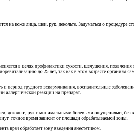
ся на коже лица, шеи, рук, декольте. Задуматься о процедуре ст
именяется в целях профилактики сухости, шелушения, появления
ревитализацию до 25 лет, так как в этом возрасте организм са
 и период грудного вскармливания, воспалительные заболевани
ии аллергической реакции на препарат.
еи, декольте, рук с минимальными болевыми ощущениями, без в
инут, точное время зависит от площади обрабатываемой зоны.
ента врач обработает зону введения анестетиком.