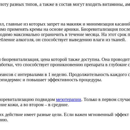
ту разных типов, а также в состав могут входить витамины, а
 главные из которых запрет на макияж и минимизация касаний к
имо применять кремы на основе арники. Биоревитализация после
димо максимально ограничить в течение месяца. На этот срок п
бление алкоголя, он способствует выведению влаги из тканей.
ная биоревитализация, цена которой также доступна. Она провод
аботки, что способствует проникновению препарата в глубокие 
еансов с интервалами в 1 неделю. Продолжительность каждого со
в эпидермис и повышает эффективность процедуры.
биоревитализацию подвидом
мезотерапии
. Только в первом случа
ие кожи, а во втором – в средние.
 их действие имеет разные цели. Если важен мгновенный эффект
пию.