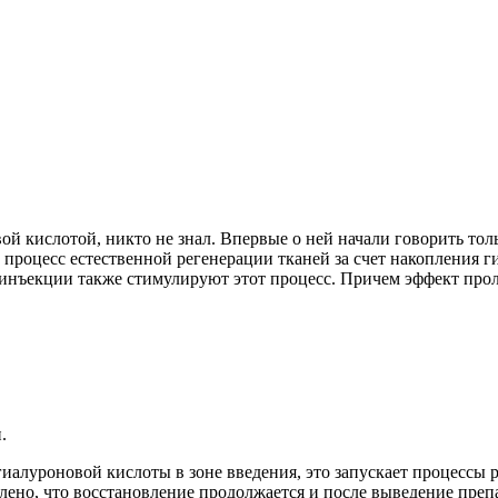
вой кислотой, никто не знал. Впервые о ней начали говорить тол
и процесс естественной регенерации тканей за счет накопления 
инъекции также стимулируют этот процесс. Причем эффект прол
.
алуроновой кислоты в зоне введения, это запускает процессы р
ено, что восстановление продолжается и после выведение препар