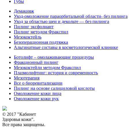
Губы
Демакияж
Уход-омоложение параорбитальной области- без пилинга
Уход за областью шеи и декольте — без пилинга
Пилинг эксфолиант
Пилинг методом Фракспил
Мезококтейль
Безоперационная подтяжка
Альгинатные составы в косметологической клинике
Ботолифт – омолаживающие процедуры
Фракционный пилинг
Мезококтейли методом Фракспил
Плазмолифтинг: история и современность
Мезотерапия
Все о биоревитализации
Пилинг на основе салициловой кислоты
Омоложение кожи лица
Омоложение кожи рук
© 2017 "Кабинет
Здоровья кожи".
Все права защищены.