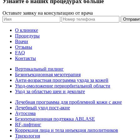
Узнайте о наших процедурах больше
Оставьте заявку на консультацию от врача
Отправи
О клинике
Процедуры
Врачи
Отзывы
FAQ
Контакты
Вертикальный пилинг
Безинъекционная мезотерапия
Анти-возрастная программа ухода за кожей
Уход-омоложение периорбитальной области
Уход за областью шеи и декольте
Лечебная программа для проблемной кожи с акне
Лечебный уход пост-акне
Аутосома
Безоперационная подтяжка ABLASE
RF-лифтинг
Коррекция лица и тела инъекция липолитников
Трихология