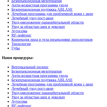
Безинъекционная мезотерапия
Анти-возрастная программа ухода
Безоперационная подтяжка ABLASE
Лечебная программа для проблемной кожи с акне
Лечебный уход пост-акне
Уход-омоложение параорбитальной области
Уход за областью шеи и декольте
Аутосома
RF-лифтинг
Коррекция лица и тела инъекциями липолитиков
Трихология
Губы
Наши процедуры:
Вертикальный пилинг
Безинъекционная мезотерапия
Анти-возрастная программа ухода
Безоперационная подтяжка ABLASE
Лечебная программа для проблемной кожи с акне
Лечебный уход пост-акне
Уход-омоложение параорбитальной области
Уход за областью шеи и декольте
Аутосома
RF-лифтинг