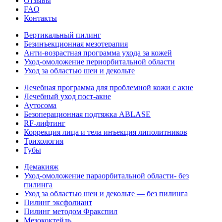
Отзывы
FAQ
Контакты
Вертикальный пилинг
Безинъекционная мезотерапия
Анти-возрастная программа ухода за кожей
Уход-омоложение периорбитальной области
Уход за областью шеи и декольте
Лечебная программа для проблемной кожи с акне
Лечебный уход пост-акне
Аутосома
Безоперационная подтяжка ABLASE
RF-лифтинг
Коррекция лица и тела инъекция липолитников
Трихология
Губы
Демакияж
Уход-омоложение параорбитальной области- без
пилинга
Уход за областью шеи и декольте — без пилинга
Пилинг эксфолиант
Пилинг методом Фракспил
Мезококтейль