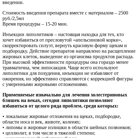
введении.
Стоимость введения препарата вместе с материалом – 2500
руб./2,5мл
Время процедуры – 15-20 мин.
Инъекции липолитиков – настоящая находка для тех, кто
хочет избавиться от пресловутой «апельсиновой корки»,
скорректировать силуэт, вернуть красивую форму щекам и
подбородку. Действие препаратов направлено на расщепление
жировых клеток, выведение из организма продуктов распада.
При высокой эффективности процедуры она гораздо менее
травматична, чем липосакция. Чаще всего используют
липолитики для похудения, инъекции не избавляют от
ожирения, но эффективно справляются с коррекцией фигуры
с умеренными жировыми отложениями.
Применяемые изначально для лечения холестериновых
бляшек на веках, сегодня липолитики позволяют
избавиться от целого ряда проблем, среди которых:
• локальные жировые отложения на щеках, подбородке,
области носа и век, животе, коленях;
• липомы и жировые излишки в области шейных позвонков;
• целлюлит, в том числе в тяжелой степени;