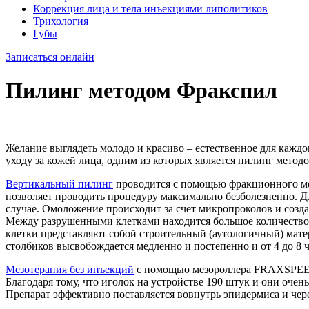
Коррекция лица и тела инъекциями липолитиков
Трихология
Губы
Записаться онлайн
Пилинг методом Фракспил
Желание выглядеть молодо и красиво – естественное для каждо
уходу за кожей лица, одним из которых является пилинг метод
Вертикальный пилинг
проводится с помощью фракционного ме
позволяет проводить процедуру максимально безболезненно. Дл
случае. Омоложение происходит за счет микропроколов и созда
Между разрушенными клетками находится большое количество
клетки представляют собой строительный (аутологичный) мате
столбиков высвобождается медленно и постепенно и от 4 до 8 
Мезотерапия без инъекций
с помощью мезороллера FRAXSPEEL п
Благодаря тому, что иголок на устройстве 190 штук и они очен
Препарат эффективно поставляется вовнутрь эпидермиса и чере