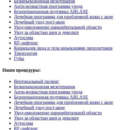
Безинъекционная мезотерапия
Анти-возрастная программа ухода
Безоперационная подтяжка ABLASE
Лечебная программа для проблемной кожи с акне
Лечебный уход пост-акне
Уход-омоложение параорбитальной области
Уход за областью шеи и декольте
Аутосома
RF-лифтинг
Коррекция лица и тела инъекциями липолитиков
Трихология
Губы
Наши процедуры:
Вертикальный пилинг
Безинъекционная мезотерапия
Анти-возрастная программа ухода
Безоперационная подтяжка ABLASE
Лечебная программа для проблемной кожи с акне
Лечебный уход пост-акне
Уход-омоложение параорбитальной области
Уход за областью шеи и декольте
Аутосома
RF-лифтинг