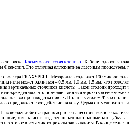
го человека.
Косметологическая клиника
«Кабинет здоровья кож
ом Фракспил. Это отличная альтернатива лазерным процедурам, п
зороллера FRAXSPEEL. Мезороллер содержит 190 микроиголок,
ина иглы может разниться – 0,5 мм, 1,0 мм, 1,5 мм, что позвол
ния вертикальных столбиков кислоты. Такой столбик проходит ч
 неповрежденных, что позволяет минимизировать всевозможные
риал для воспроизводства новых. Пилинг методом Фракспил не п
часов продолжает свое действие на кожу. Дерма стимулируется, 
озволяет добиться равномерного нанесения нужного количества
ь тонкие, кожа клиента отдаленно начинает напоминать губку за
з некоторое время микропроколы закрываются. В конце сеанса и