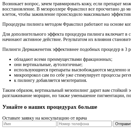
Возникает вопрос, зачем травмировать кожу, если препарат мож
восстановление. В мезороллере Фракспил все просчитано до м
клеток, чтобы заживление происходило максимально эффектив
Процедуры пилинга методом Фракспил работают на основе копи
Для дополнительного эффекта процедура пилинга включает в с
начинают активное действие. Результатом их влияния становит
Пилинги Дермаженетик эффективнее подобных процедур в 3 ра
обладают всеми преимуществами фракционных;
они вертикальные, аутологичные;
использующиеся препараты высвобождаются медленно и 
микропрокол сам по себе уже стимулирует процессы реге
к пилингу добавляется мезотерапия.
Таким образом, вертикальный мезопилинг дарит вам стойкий э
разглаживание морщин, но также уменьшение пигментации, пор
Узнайте о наших процедурах больше
Оставьте заявку на консультацию от врача
Отправи