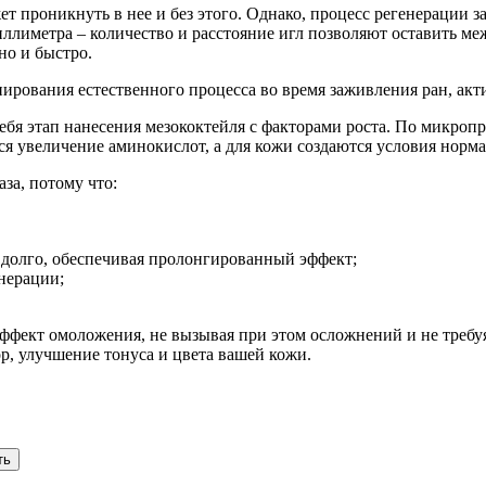
ет проникнуть в нее и без этого. Однако, процесс регенерации 
иллиметра – количество и расстояние игл позволяют оставить 
но и быстро.
рования естественного процесса во время заживления ран, акт
ебя этап нанесения мезококтейля с факторами роста. По микроп
ся увеличение аминокислот, а для кожи создаются условия норм
за, потому что:
долго, обеспечивая пролонгированный эффект;
нерации;
ффект омоложения, не вызывая при этом осложнений и не требуя 
, улучшение тонуса и цвета вашей кожи.
ть