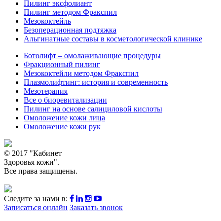
Пилинг эксфолиант
Пилинг методом Фракспил
Мезококтейль
Безоперационная подтяжка
Альгинатные составы в косметологической клинике
Ботолифт – омолаживающие процедуры
Фракционный пилинг
Мезококтейли методом Фракспил
Плазмолифтинг: история и современность
Мезотерапия
Все о биоревитализации
Пилинг на основе салициловой кислоты
Омоложение кожи лица
Омоложение кожи рук
© 2017 "Кабинет
Здоровья кожи".
Все права защищены.
Следите за нами в:
Записаться онлайн
Заказать звонок