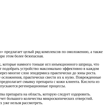
и» предлагает целый ряд комплексов по омоложению, а также
ри этом более безопасная.
 которые намного тоньше игл инъекционного шприца, что
яет подобрать устройство максимально эффективно в каждом
ерез многие слои эпидермиса практически до зоны роста.
 осложнения, практически свести их к нулю. Поврежденные
редполагает смывку препарата с кожи клиента. Кислота из
запускаются регенерационные процессы.
 препарата на область, которую следует оздоровить.
 счет большого количества микроскопических отверстий.
х уже нельзя рассмотреть.