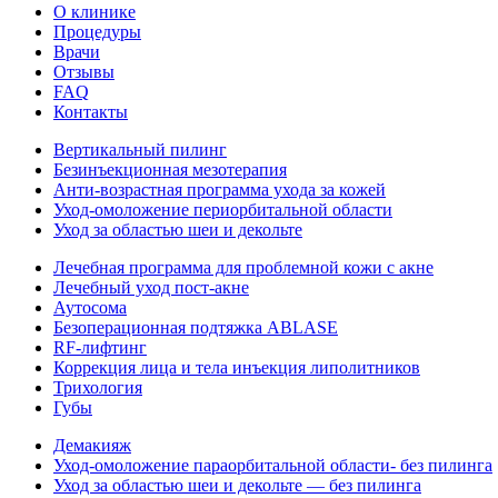
О клинике
Процедуры
Врачи
Отзывы
FAQ
Контакты
Вертикальный пилинг
Безинъекционная мезотерапия
Анти-возрастная программа ухода за кожей
Уход-омоложение периорбитальной области
Уход за областью шеи и декольте
Лечебная программа для проблемной кожи с акне
Лечебный уход пост-акне
Аутосома
Безоперационная подтяжка ABLASE
RF-лифтинг
Коррекция лица и тела инъекция липолитников
Трихология
Губы
Демакияж
Уход-омоложение параорбитальной области- без пилинга
Уход за областью шеи и декольте — без пилинга