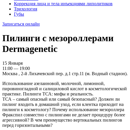
Коррекция лица и тела инъекциями липолитиков
Трихология
Губы
Записаться онлайн
Пилинги с мезороллерами
Dermagenetic
15 Января
11:00 — 19:00
Москва , 2-й Лихачевский пер. д.1 стр.11 (м. Водный стадион).
Использование азелаиновой, молочной, лимонной,
пировиногладной и салициловой кислот в косметологической
практике. Пилинги ТСА: мифы и реальность.
ТСА – самый опасный или самый безопасный? Должен ли
пилинг входить в домашний уход, если клентка приходит на
пилинги к косметологу? Почему использование мезороллера
Фракспил совместно с пилингами не делает процедуру более
агрессивной? В чем преимущество вертикальных пилингов
перед горизонтальными?