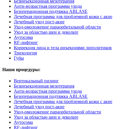
Безинъекционная мезотерапия
Анти-возрастная программа ухода
Безоперационная подтяжка ABLASE
Лечебная программа для проблемной кожи с акне
Лечебный уход пост-акне
Уход-омоложение параорбитальной области
Уход за областью шеи и декольте
Аутосома
RF-лифтинг
Коррекция лица и тела инъекциями липолитиков
Трихология
Губы
Наши процедуры:
Вертикальный пилинг
Безинъекционная мезотерапия
Анти-возрастная программа ухода
Безоперационная подтяжка ABLASE
Лечебная программа для проблемной кожи с акне
Лечебный уход пост-акне
Уход-омоложение параорбитальной области
Уход за областью шеи и декольте
Аутосома
RF-лифтинг