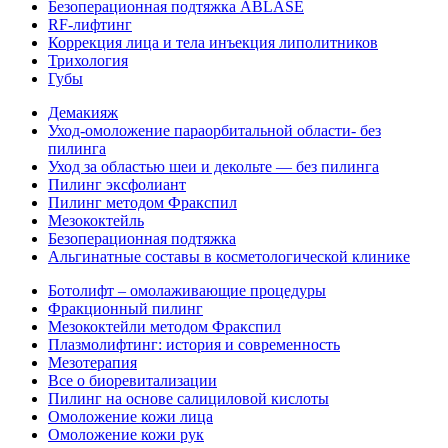
Безоперационная подтяжка ABLASE
RF-лифтинг
Коррекция лица и тела инъекция липолитников
Трихология
Губы
Демакияж
Уход-омоложение параорбитальной области- без
пилинга
Уход за областью шеи и декольте — без пилинга
Пилинг эксфолиант
Пилинг методом Фракспил
Мезококтейль
Безоперационная подтяжка
Альгинатные составы в косметологической клинике
Ботолифт – омолаживающие процедуры
Фракционный пилинг
Мезококтейли методом Фракспил
Плазмолифтинг: история и современность
Мезотерапия
Все о биоревитализации
Пилинг на основе салициловой кислоты
Омоложение кожи лица
Омоложение кожи рук